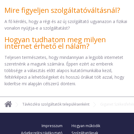
Mire figyeljen szolgáltatóváltásnál?
A fő kérdés, hogy a régi és az új szolgáltató ugyanazon a fizikai
vonalon nyújtja-e a szolgáltatást?
Hogyan tudhatom meg milyen
internet érhető el nálam?
Teljesen természetes, hogy mindannyian a legjobb internetet
szeretnénk a magunk számára. Éppen ezért az emberek
többsége a választás előtt alapos kutatómunkába kezd,
feltérképezi a lehetőségeket és hosszú órákat tölt azzal, hogy
kiderítse mi alapján célszerű dönteni.
Távközlési szolgáltatók településenként
Giganet Székesfehé
Impresszum
Hogyan működik
Adatkezelési tájékoztató
Szolgáltatóknak