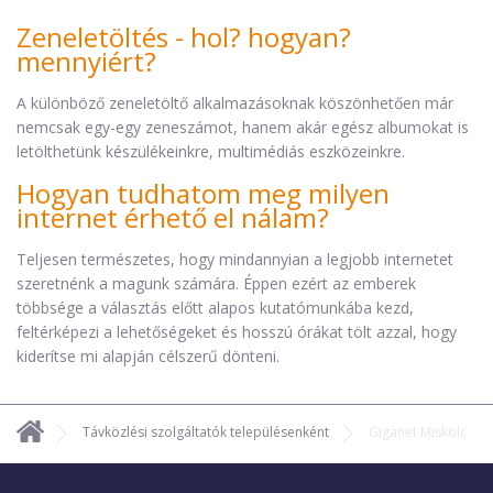
Zeneletöltés - hol? hogyan?
mennyiért?
A különböző zeneletöltő alkalmazásoknak köszönhetően már
nemcsak egy-egy zeneszámot, hanem akár egész albumokat is
letölthetünk készülékeinkre, multimédiás eszközeinkre.
Hogyan tudhatom meg milyen
internet érhető el nálam?
Teljesen természetes, hogy mindannyian a legjobb internetet
szeretnénk a magunk számára. Éppen ezért az emberek
többsége a választás előtt alapos kutatómunkába kezd,
feltérképezi a lehetőségeket és hosszú órákat tölt azzal, hogy
kiderítse mi alapján célszerű dönteni.
Távközlési szolgáltatók településenként
Giganet Miskolc