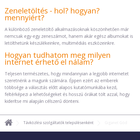
Zeneletöltés - hol? hogyan?
mennyiért?
A különböző zeneletöltő alkalmazásoknak köszönhetően már
nemcsak egy-egy zeneszámot, hanem akár egész albumokat is
letölthetünk készülékeinkre, multimédiás eszközeinkre.
Hogyan tudhatom meg milyen
internet érhető el nálam?
Teljesen természetes, hogy mindannyian a legjobb internetet
szeretnénk a magunk számára. Éppen ezért az emberek
többsége a választás előtt alapos kutatómunkába kezd,
feltérképezi a lehetőségeket és hosszú órákat tölt azzal, hogy
kiderítse mi alapján célszerű dönteni.
Távközlési szolgáltatók településenként
Giganet Göd