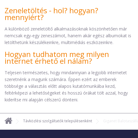
Zeneletöltés - hol? hogyan?
mennyiért?
A különböző zeneletöltő alkalmazásoknak köszönhetően már
nemcsak egy-egy zeneszámot, hanem akár egész albumokat is
letölthetünk készülékeinkre, multimédiás eszközeinkre.
Hogyan tudhatom meg milyen
internet érhető el nálam?
Teljesen természetes, hogy mindannyian a legjobb internetet
szeretnénk a magunk számára. Éppen ezért az emberek
többsége a választás előtt alapos kutatómunkába kezd,
feltérképezi a lehetőségeket és hosszú órákat tölt azzal, hogy
kiderítse mi alapján célszerű dönteni.
Távközlési szolgáltatók településenként
Giganet Balotaszáll