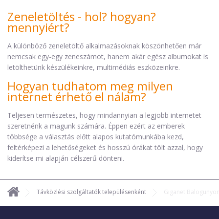
Zeneletöltés - hol? hogyan?
mennyiért?
A különböző zeneletöltő alkalmazásoknak köszönhetően már
nemcsak egy-egy zeneszámot, hanem akár egész albumokat is
letölthetünk készülékeinkre, multimédiás eszközeinkre.
Hogyan tudhatom meg milyen
internet érhető el nálam?
Teljesen természetes, hogy mindannyian a legjobb internetet
szeretnénk a magunk számára. Éppen ezért az emberek
többsége a választás előtt alapos kutatómunkába kezd,
feltérképezi a lehetőségeket és hosszú órákat tölt azzal, hogy
kiderítse mi alapján célszerű dönteni.
Távközlési szolgáltatók településenként
Giganet Balogunyo