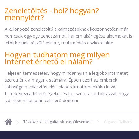
Zeneletöltés - hol? hogyan?
mennyiért?
A különböző zeneletöltő alkalmazásoknak köszönhetően már
nemcsak egy-egy zeneszámot, hanem akár egész albumokat is
letölthetünk készülékeinkre, multimédiás eszközeinkre.
Hogyan tudhatom meg milyen
internet érhető el nálam?
Teljesen természetes, hogy mindannyian a legjobb internetet
szeretnénk a magunk számára. Éppen ezért az emberek
többsége a választás előtt alapos kutatómunkába kezd,
feltérképezi a lehetőségeket és hosszú órákat tölt azzal, hogy
kiderítse mi alapján célszerű dönteni.
Távközlési szolgáltatók településenként
Giganet Balkány