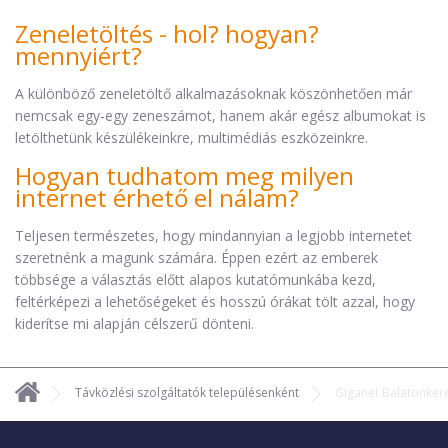
Zeneletöltés - hol? hogyan?
mennyiért?
A különböző zeneletöltő alkalmazásoknak köszönhetően már
nemcsak egy-egy zeneszámot, hanem akár egész albumokat is
letölthetünk készülékeinkre, multimédiás eszközeinkre.
Hogyan tudhatom meg milyen
internet érhető el nálam?
Teljesen természetes, hogy mindannyian a legjobb internetet
szeretnénk a magunk számára. Éppen ezért az emberek
többsége a választás előtt alapos kutatómunkába kezd,
feltérképezi a lehetőségeket és hosszú órákat tölt azzal, hogy
kiderítse mi alapján célszerű dönteni.
Távközlési szolgáltatók településenként
Giganet Balatonker