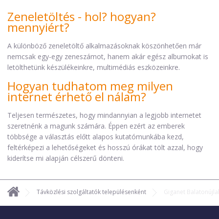
Zeneletöltés - hol? hogyan?
mennyiért?
A különböző zeneletöltő alkalmazásoknak köszönhetően már
nemcsak egy-egy zeneszámot, hanem akár egész albumokat is
letölthetünk készülékeinkre, multimédiás eszközeinkre.
Hogyan tudhatom meg milyen
internet érhető el nálam?
Teljesen természetes, hogy mindannyian a legjobb internetet
szeretnénk a magunk számára. Éppen ezért az emberek
többsége a választás előtt alapos kutatómunkába kezd,
feltérképezi a lehetőségeket és hosszú órákat tölt azzal, hogy
kiderítse mi alapján célszerű dönteni.
Távközlési szolgáltatók településenként
Giganet Balatonújla