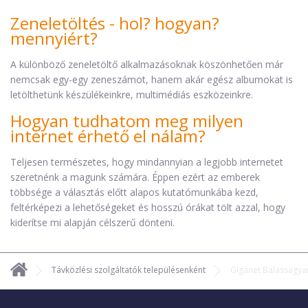
Zeneletöltés - hol? hogyan?
mennyiért?
A különböző zeneletöltő alkalmazásoknak köszönhetően már
nemcsak egy-egy zeneszámot, hanem akár egész albumokat is
letölthetünk készülékeinkre, multimédiás eszközeinkre.
Hogyan tudhatom meg milyen
internet érhető el nálam?
Teljesen természetes, hogy mindannyian a legjobb internetet
szeretnénk a magunk számára. Éppen ezért az emberek
többsége a választás előtt alapos kutatómunkába kezd,
feltérképezi a lehetőségeket és hosszú órákat tölt azzal, hogy
kiderítse mi alapján célszerű dönteni.
Távközlési szolgáltatók településenként
Giganet Balassagya