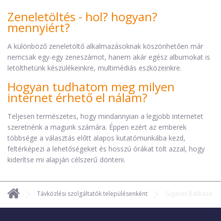
Zeneletöltés - hol? hogyan?
mennyiért?
A különböző zeneletöltő alkalmazásoknak köszönhetően már
nemcsak egy-egy zeneszámot, hanem akár egész albumokat is
letölthetünk készülékeinkre, multimédiás eszközeinkre.
Hogyan tudhatom meg milyen
internet érhető el nálam?
Teljesen természetes, hogy mindannyian a legjobb internetet
szeretnénk a magunk számára. Éppen ezért az emberek
többsége a választás előtt alapos kutatómunkába kezd,
feltérképezi a lehetőségeket és hosszú órákat tölt azzal, hogy
kiderítse mi alapján célszerű dönteni.
Távközlési szolgáltatók településenként
Giganet Bakháza