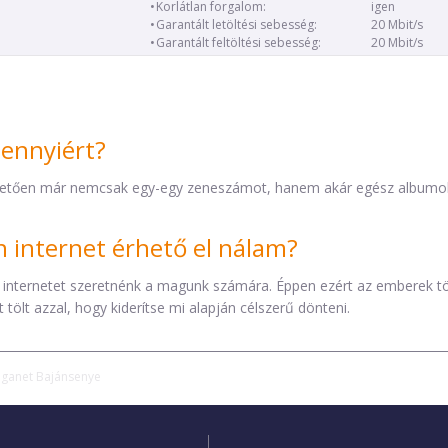
Korlátlan forgalom:
igen
Garantált letöltési sebesség:
20 Mbit/s
Garantált feltöltési sebesség:
20 Mbit/s
mennyiért?
etően már nemcsak egy-egy zeneszámot, hanem akár egész albumokat 
internet érhető el nálam?
 internetet szeretnénk a magunk számára. Éppen ezért az emberek t
tölt azzal, hogy kiderítse mi alapján célszerű dönteni.
iganet Bajánsenye