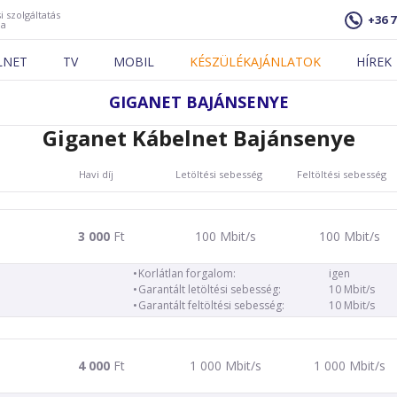
i szolgáltatás
+36 7
ja
LNET
TV
MOBIL
KÉSZÜLÉKAJÁNLATOK
HÍREK
GIGANET BAJÁNSENYE
Giganet Kábelnet Bajánsenye
Havi díj
Letöltési sebesség
Feltöltési sebesség
3 000
Ft
100 Mbit/s
100 Mbit/s
Korlátlan forgalom:
igen
Garantált letöltési sebesség:
10 Mbit/s
Garantált feltöltési sebesség:
10 Mbit/s
4 000
Ft
1 000 Mbit/s
1 000 Mbit/s