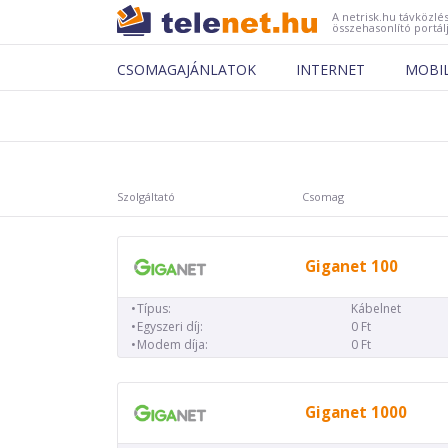
A netrisk.hu távközlés
összehasonlító portál
CSOMAGAJÁNLATOK
INTERNET
MOBI
Szolgáltató
Csomag
Giganet 100
Típus:
Kábelnet
Egyszeri díj:
0 Ft
Modem díja:
0 Ft
Giganet 1000