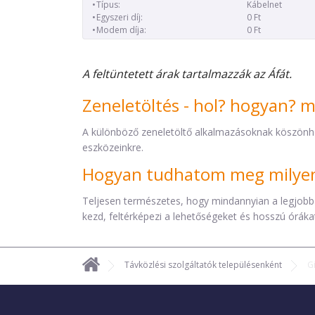
Típus:
Kábelnet
Egyszeri díj:
0 Ft
Modem díja:
0 Ft
A feltüntetett árak tartalmazzák az Áfát.
Zeneletöltés - hol? hogyan? 
A különböző zeneletöltő alkalmazásoknak köszönh
eszközeinkre.
Hogyan tudhatom meg milyen 
Teljesen természetes, hogy mindannyian a legjobb
kezd, feltérképezi a lehetőségeket és hosszú órákat 
Távközlési szolgáltatók településenként
G