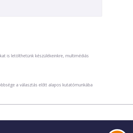
is letölthetünk készülékeinkre, multimédiás
öbbsége a választás előtt alapos kutatómunkába