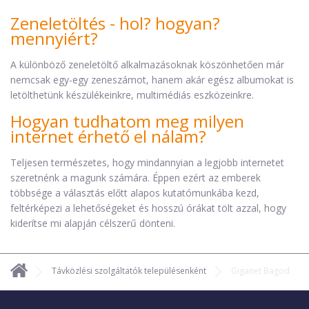
Zeneletöltés - hol? hogyan?
mennyiért?
A különböző zeneletöltő alkalmazásoknak köszönhetően már
nemcsak egy-egy zeneszámot, hanem akár egész albumokat is
letölthetünk készülékeinkre, multimédiás eszközeinkre.
Hogyan tudhatom meg milyen
internet érhető el nálam?
Teljesen természetes, hogy mindannyian a legjobb internetet
szeretnénk a magunk számára. Éppen ezért az emberek
többsége a választás előtt alapos kutatómunkába kezd,
feltérképezi a lehetőségeket és hosszú órákat tölt azzal, hogy
kiderítse mi alapján célszerű dönteni.
Távközlési szolgáltatók településenként
Giganet Bagod