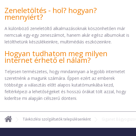
Zeneletöltés - hol? hogyan?
mennyiért?
A különböző zeneletöltő alkalmazásoknak köszönhetően már
nemcsak egy-egy zeneszámot, hanem akár egész albumokat is
letölthetünk készülékeinkre, multimédiás eszközeinkre.
Hogyan tudhatom meg milyen
internet érhető el nálam?
Teljesen természetes, hogy mindannyian a legjobb internetet
szeretnénk a magunk számára. Éppen ezért az emberek
többsége a választás előtt alapos kutatómunkába kezd,
feltérképezi a lehetőségeket és hosszú órákat tölt azzal, hogy
kiderítse mi alapján célszerű dönteni.
Távközlési szolgáltatók településenként
Giganet Bágyogszo