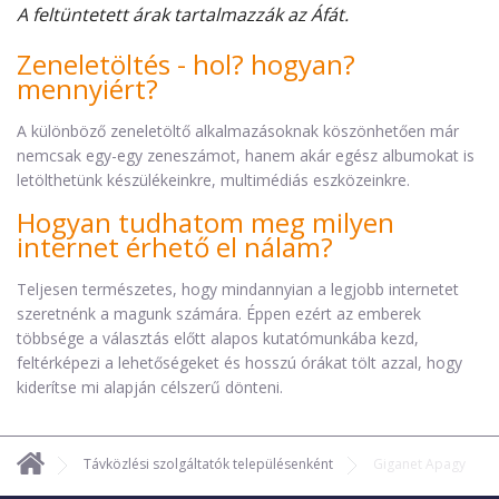
A feltüntetett árak tartalmazzák az Áfát.
Zeneletöltés - hol? hogyan?
mennyiért?
A különböző zeneletöltő alkalmazásoknak köszönhetően már
nemcsak egy-egy zeneszámot, hanem akár egész albumokat is
letölthetünk készülékeinkre, multimédiás eszközeinkre.
Hogyan tudhatom meg milyen
internet érhető el nálam?
Teljesen természetes, hogy mindannyian a legjobb internetet
szeretnénk a magunk számára. Éppen ezért az emberek
többsége a választás előtt alapos kutatómunkába kezd,
feltérképezi a lehetőségeket és hosszú órákat tölt azzal, hogy
kiderítse mi alapján célszerű dönteni.
Távközlési szolgáltatók településenként
Giganet Apagy