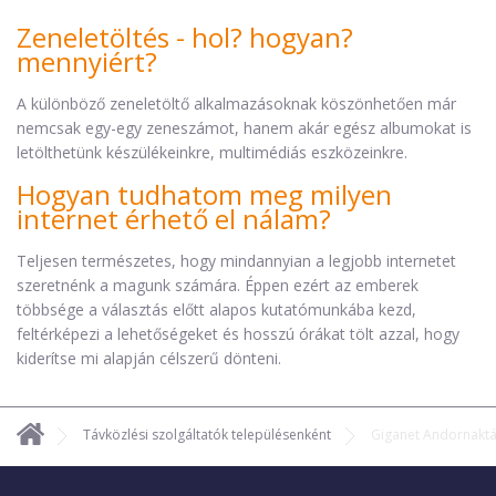
Zeneletöltés - hol? hogyan?
mennyiért?
A különböző zeneletöltő alkalmazásoknak köszönhetően már
nemcsak egy-egy zeneszámot, hanem akár egész albumokat is
letölthetünk készülékeinkre, multimédiás eszközeinkre.
Hogyan tudhatom meg milyen
internet érhető el nálam?
Teljesen természetes, hogy mindannyian a legjobb internetet
szeretnénk a magunk számára. Éppen ezért az emberek
többsége a választás előtt alapos kutatómunkába kezd,
feltérképezi a lehetőségeket és hosszú órákat tölt azzal, hogy
kiderítse mi alapján célszerű dönteni.
Távközlési szolgáltatók településenként
Giganet Andornaktá