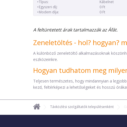
Típus:
Kábelnet
Egyszeri díj:
0 Ft
Modem díja:
0 Ft
A feltüntetett árak tartalmazzák az Áfát.
Zeneletöltés - hol? hogyan? 
A különböző zeneletöltő alkalmazásoknak köszönh
eszközeinkre.
Hogyan tudhatom meg milyen 
Teljesen természetes, hogy mindannyian a legjobb
kezd, feltérképezi a lehetőségeket és hosszú órákat 
Távközlési szolgáltatók településenként
G