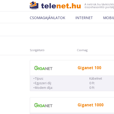
A netrisk.hu távközlés
összehasonlító portál
CSOMAGAJÁNLATOK
INTERNET
MOBI
Szolgáltató
Csomag
Giganet 100
Típus:
Kábelnet
Egyszeri díj:
0 Ft
Modem díja:
0 Ft
Giganet 1000