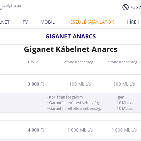
i szolgáltatás
+36 7
ja
LNET
TV
MOBIL
KÉSZÜLÉKAJÁNLATOK
HÍREK
GIGANET ANARCS
Giganet Kábelnet Anarcs
Havi díj
Letöltési sebesség
Feltöltési sebesség
3 000
Ft
100 Mbit/s
100 Mbit/s
Korlátlan forgalom:
igen
Garantált letöltési sebesség:
10 Mbit/s
Garantált feltöltési sebesség:
10 Mbit/s
4 000
Ft
1 000 Mbit/s
1 000 Mbit/s