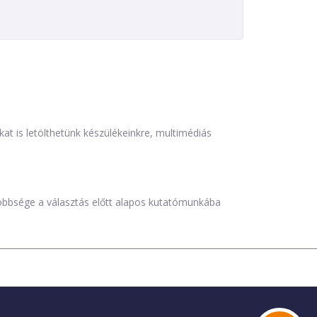
is letölthetünk készülékeinkre, multimédiás
öbbsége a választás előtt alapos kutatómunkába