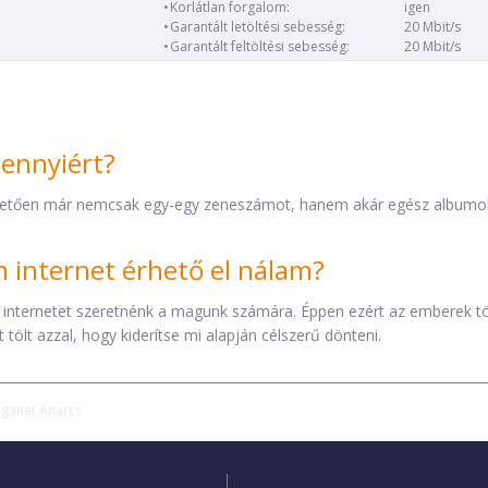
Korlátlan forgalom:
igen
Garantált letöltési sebesség:
20 Mbit/s
Garantált feltöltési sebesség:
20 Mbit/s
mennyiért?
etően már nemcsak egy-egy zeneszámot, hanem akár egész albumokat 
internet érhető el nálam?
 internetet szeretnénk a magunk számára. Éppen ezért az emberek t
tölt azzal, hogy kiderítse mi alapján célszerű dönteni.
iganet Anarcs