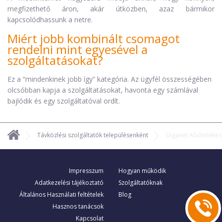
megfizethető áron, akár útközben, azaz bármikor
kapcsolódhassunk a netre.
Miért jobb kombinált csomagot
rendelni mint egyesével a
szolgáltatásokat?
Ez a “mindenkinek jobb így” kategória. Az ügyfél összességében
olcsóbban kapja a szolgáltatásokat, havonta egy számlával
bajlódik és egy szolgáltatóval ordít.
Távközlési szolgáltatók településenként
Giganet Alsótelekes
Impresszum
Hogyan működik
Adatkezelési tájékoztató
Szolgáltatóknak
Általános Használati feltételek
Blog
Hasznos tanácsok
Kapcsolat