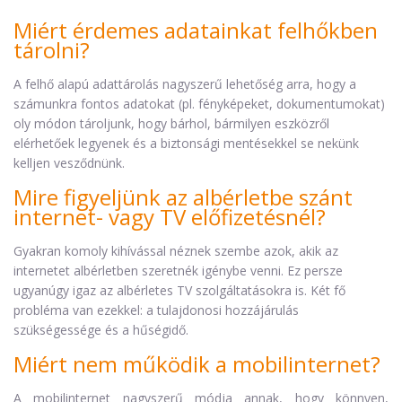
Miért érdemes adatainkat felhőkben
tárolni?
A felhő alapú adattárolás nagyszerű lehetőség arra, hogy a
számunkra fontos adatokat (pl. fényképeket, dokumentumokat)
oly módon tároljunk, hogy bárhol, bármilyen eszközről
elérhetőek legyenek és a biztonsági mentésekkel se nekünk
kelljen vesződnünk.
Mire figyeljünk az albérletbe szánt
internet- vagy TV előfizetésnél?
Gyakran komoly kihívással néznek szembe azok, akik az
internetet albérletben szeretnék igénybe venni. Ez persze
ugyanúgy igaz az albérletes TV szolgáltatásokra is. Két fő
probléma van ezekkel: a tulajdonosi hozzájárulás
szükségessége és a hűségidő.
Miért nem működik a mobilinternet?
A mobilinternet nagyszerű módja annak, hogy könnyen,