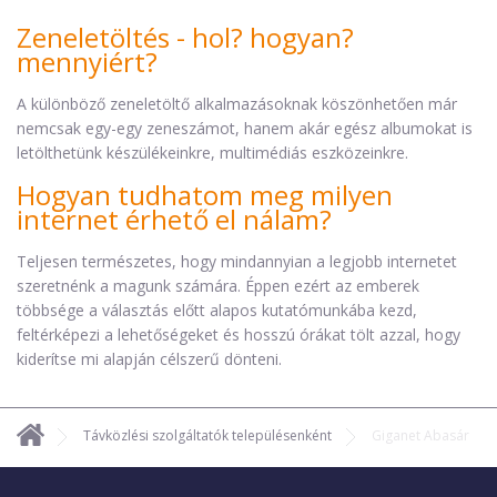
Zeneletöltés - hol? hogyan?
mennyiért?
A különböző zeneletöltő alkalmazásoknak köszönhetően már
nemcsak egy-egy zeneszámot, hanem akár egész albumokat is
letölthetünk készülékeinkre, multimédiás eszközeinkre.
Hogyan tudhatom meg milyen
internet érhető el nálam?
Teljesen természetes, hogy mindannyian a legjobb internetet
szeretnénk a magunk számára. Éppen ezért az emberek
többsége a választás előtt alapos kutatómunkába kezd,
feltérképezi a lehetőségeket és hosszú órákat tölt azzal, hogy
kiderítse mi alapján célszerű dönteni.
Távközlési szolgáltatók településenként
Giganet Abasár