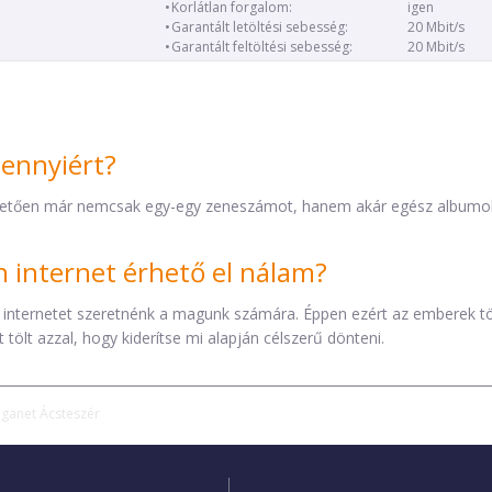
Korlátlan forgalom:
igen
Garantált letöltési sebesség:
20 Mbit/s
Garantált feltöltési sebesség:
20 Mbit/s
mennyiért?
etően már nemcsak egy-egy zeneszámot, hanem akár egész albumokat 
internet érhető el nálam?
 internetet szeretnénk a magunk számára. Éppen ezért az emberek t
tölt azzal, hogy kiderítse mi alapján célszerű dönteni.
iganet Ácsteszér