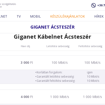
i szolgáltatás
+36 7
ja
LNET
TV
MOBIL
KÉSZÜLÉKAJÁNLATOK
HÍREK
GIGANET ÁCSTESZÉR
Giganet Kábelnet Ácsteszér
Havi díj
Letöltési sebesség
Feltöltési sebesség
3 000
Ft
100 Mbit/s
100 Mbit/s
Korlátlan forgalom:
igen
Garantált letöltési sebesség:
10 Mbit/s
Garantált feltöltési sebesség:
10 Mbit/s
4 000
Ft
1 000 Mbit/s
1 000 Mbit/s