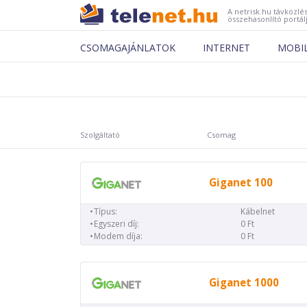
A netrisk.hu távközlés
összehasonlító portál
CSOMAGAJÁNLATOK
INTERNET
MOBI
Szolgáltató
Csomag
Giganet 100
Típus:
Kábelnet
Egyszeri díj:
0 Ft
Modem díja:
0 Ft
Giganet 1000