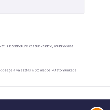
is letölthetünk készülékeinkre, multimédiás
öbbsége a választás előtt alapos kutatómunkába