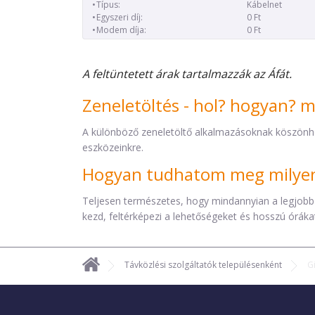
Típus:
Kábelnet
Egyszeri díj:
0 Ft
Modem díja:
0 Ft
A feltüntetett árak tartalmazzák az Áfát.
Zeneletöltés - hol? hogyan? 
A különböző zeneletöltő alkalmazásoknak köszönh
eszközeinkre.
Hogyan tudhatom meg milyen 
Teljesen természetes, hogy mindannyian a legjobb
kezd, feltérképezi a lehetőségeket és hosszú órákat 
Távközlési szolgáltatók településenként
G