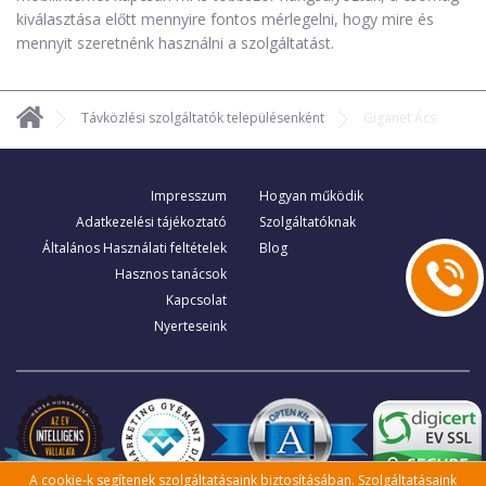
kiválasztása előtt mennyire fontos mérlegelni, hogy mire és
mennyit szeretnénk használni a szolgáltatást.
Távközlési szolgáltatók településenként
Giganet Ács
Impresszum
Hogyan működik
Adatkezelési tájékoztató
Szolgáltatóknak
Általános Használati feltételek
Blog
Hasznos tanácsok
Kapcsolat
Nyerteseink
A cookie-k segítenek szolgáltatásaink biztosításában. Szolgáltatásaink