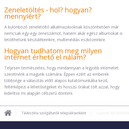
Zeneletöltés - hol? hogyan?
mennyiért?
A különböző zeneletöltő alkalmazásoknak köszönhetően már
nemcsak egy-egy zeneszámot, hanem akár egész albumokat is
letölthetünk készülékeinkre, multimédiás eszközeinkre.
Hogyan tudhatom meg milyen
internet érhető el nálam?
Teljesen természetes, hogy mindannyian a legjobb internetet
szeretnénk a magunk számára. Éppen ezért az emberek
többsége a választás előtt alapos kutatómunkába kezd,
feltérképezi a lehetőségeket és hosszú órákat tölt azzal, hogy
kiderítse mi alapján célszerű dönteni.
Távközlési szolgáltatók településenként
Giganet Ábrahámh