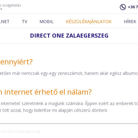
i szolgáltatás
+36 7
ja
LNET
TV
MOBIL
KÉSZÜLÉKAJÁNLATOK
HÍREK
DIRECT ONE ZALAEGERSZEG
mennyiért?
etően már nemcsak egy-egy zeneszámot, hanem akár egész albumokat 
internet érhető el nálam?
 internetet szeretnénk a magunk számára. Éppen ezért az emberek t
tölt azzal, hogy kiderítse mi alapján célszerű dönteni.
irect One Zalaegerszeg