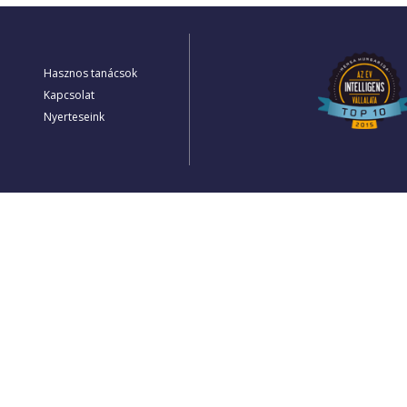
Hasznos tanácsok
Kapcsolat
Nyerteseink