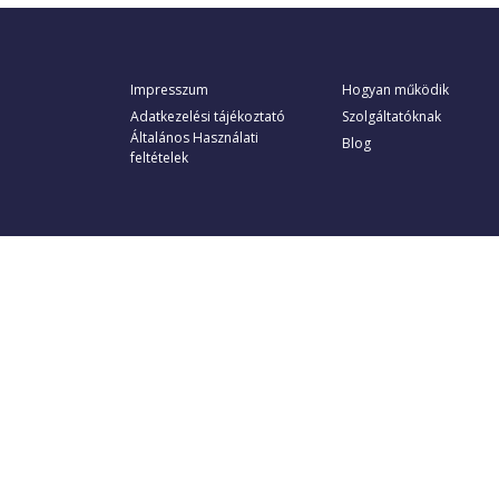
Impresszum
Hogyan működik
Adatkezelési tájékoztató
Szolgáltatóknak
Általános Használati
Blog
feltételek