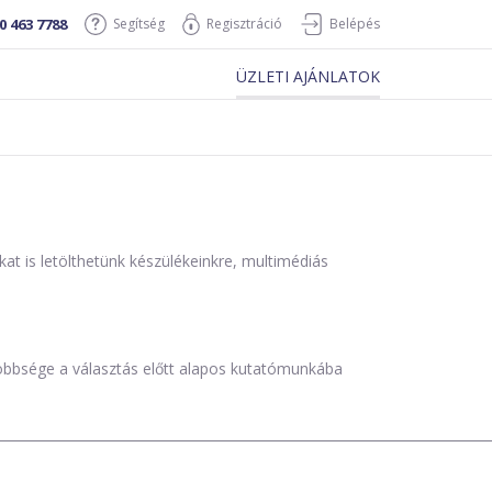
0 463 7788
Segítség
Regisztráció
Belépés
ÜZLETI AJÁNLATOK
is letölthetünk készülékeinkre, multimédiás
öbbsége a választás előtt alapos kutatómunkába