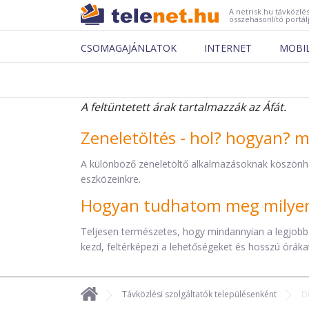
A netrisk.hu távközlés
összehasonlító portál
CSOMAGAJÁNLATOK
INTERNET
MOBI
A feltüntetett árak tartalmazzák az Áfát.
Zeneletöltés - hol? hogyan? 
A különböző zeneletöltő alkalmazásoknak köszönh
eszközeinkre.
Hogyan tudhatom meg milyen 
Teljesen természetes, hogy mindannyian a legjobb
kezd, feltérképezi a lehetőségeket és hosszú órákat 
Távközlési szolgáltatók településenként
D