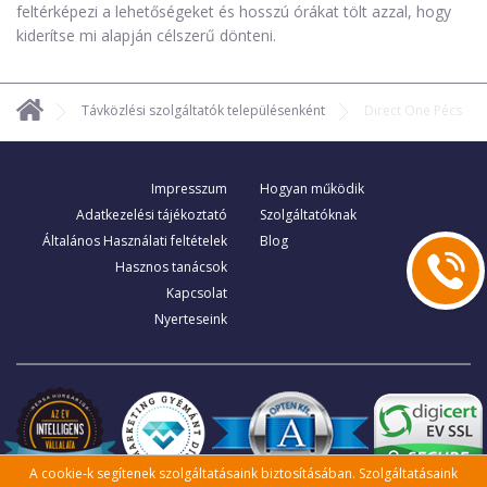
feltérképezi a lehetőségeket és hosszú órákat tölt azzal, hogy
kiderítse mi alapján célszerű dönteni.
Távközlési szolgáltatók településenként
Direct One Pécs
Impresszum
Hogyan működik
Adatkezelési tájékoztató
Szolgáltatóknak
Általános Használati feltételek
Blog
Hasznos tanácsok
Kapcsolat
Nyerteseink
A cookie-k segítenek szolgáltatásaink biztosításában. Szolgáltatásaink