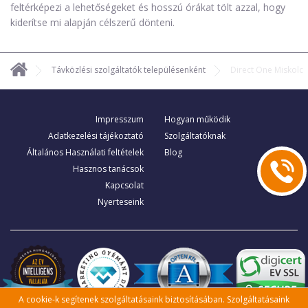
feltérképezi a lehetőségeket és hosszú órákat tölt azzal, hogy
kiderítse mi alapján célszerű dönteni.
Távközlési szolgáltatók településenként
Direct One Miskolc
Impresszum
Hogyan működik
Adatkezelési tájékoztató
Szolgáltatóknak
Általános Használati feltételek
Blog
Hasznos tanácsok
Kapcsolat
Nyerteseink
A cookie-k segítenek szolgáltatásaink biztosításában. Szolgáltatásaink