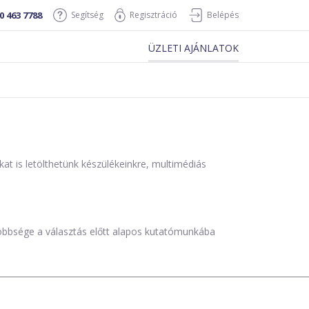
0 463 7788
Segítség
Regisztráció
Belépés
ÜZLETI AJÁNLATOK
is letölthetünk készülékeinkre, multimédiás
öbbsége a választás előtt alapos kutatómunkába