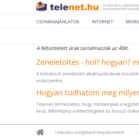
A netrisk.hu távközlés
összehasonlító portál
CSOMAGAJÁNLATOK
INTERNET
MOBI
A feltüntetett árak tartalmazzák az Áfát.
Zeneletöltés - hol? hogyan? 
A különböző zeneletöltő alkalmazásoknak köszönh
eszközeinkre.
Hogyan tudhatom meg milyen 
Teljesen természetes, hogy mindannyian a legjobb
kezd, feltérképezi a lehetőségeket és hosszú órákat 
Távközlési szolgáltatók településenként
D