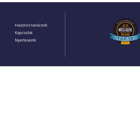
Hasznos tanácsok
Kapcsolat
Nyerteseink