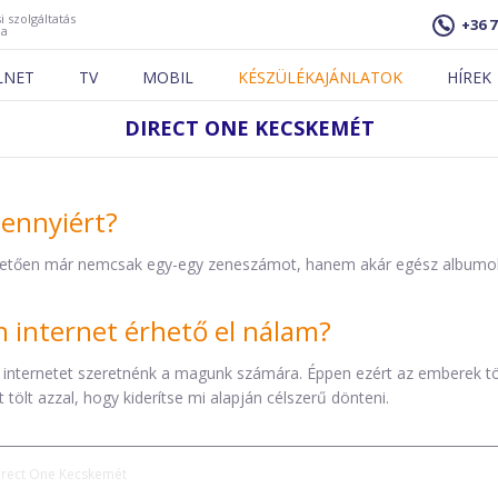
i szolgáltatás
+36 7
ja
LNET
TV
MOBIL
KÉSZÜLÉKAJÁNLATOK
HÍREK
DIRECT ONE KECSKEMÉT
mennyiért?
etően már nemcsak egy-egy zeneszámot, hanem akár egész albumokat 
internet érhető el nálam?
 internetet szeretnénk a magunk számára. Éppen ezért az emberek t
tölt azzal, hogy kiderítse mi alapján célszerű dönteni.
irect One Kecskemét