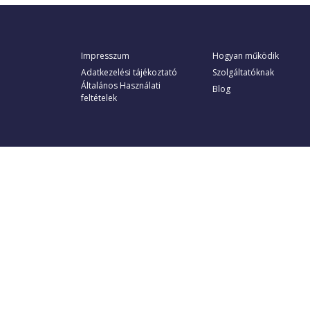
Impresszum
Hogyan működik
Adatkezelési tájékoztató
Szolgáltatóknak
Általános Használati
Blog
feltételek