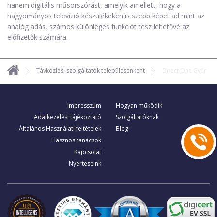
hanem digitális műsorszórást, amelyik amellett, hogy a
hagyományos televízió készülékeken is szebb képet ad mint az
analóg adás, számos különleges funkciót tesz lehetővé az
előfizetők számára.
Távközlési szolgáltatók településenként
Direct One Győr
Impresszum
Hogyan működik
Adatkezelési tájékoztató
Szolgáltatóknak
Általános Használati feltételek
Blog
Hasznos tanácsok
Kapcsolat
Nyerteseink