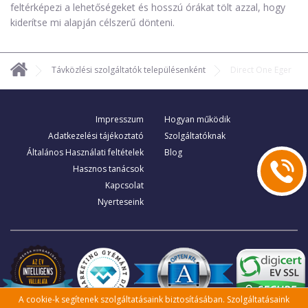
feltérképezi a lehetőségeket és hosszú órákat tölt azzal, hogy
kiderítse mi alapján célszerű dönteni.
Távközlési szolgáltatók településenként
Direct One Eger
Impresszum
Hogyan működik
Adatkezelési tájékoztató
Szolgáltatóknak
Általános Használati feltételek
Blog
Hasznos tanácsok
Kapcsolat
Nyerteseink
A cookie-k segítenek szolgáltatásaink biztosításában. Szolgáltatásaink