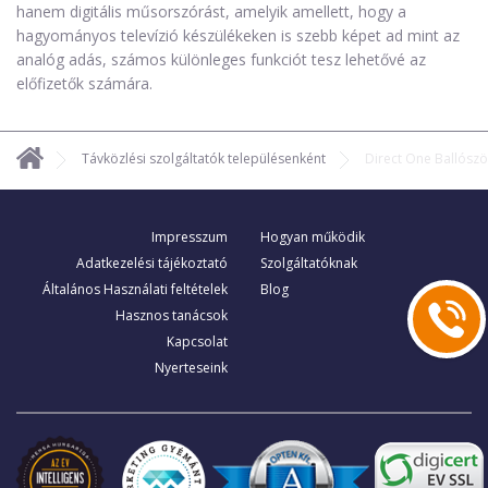
hanem digitális műsorszórást, amelyik amellett, hogy a
hagyományos televízió készülékeken is szebb képet ad mint az
analóg adás, számos különleges funkciót tesz lehetővé az
előfizetők számára.
Távközlési szolgáltatók településenként
Direct One Ballósz
Impresszum
Hogyan működik
Adatkezelési tájékoztató
Szolgáltatóknak
Általános Használati feltételek
Blog
Hasznos tanácsok
Kapcsolat
Nyerteseink