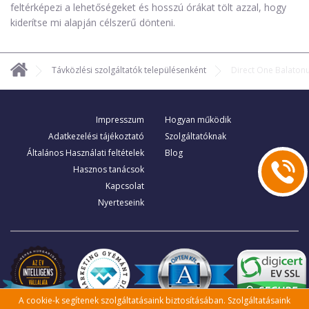
feltérképezi a lehetőségeket és hosszú órákat tölt azzal, hogy
kiderítse mi alapján célszerű dönteni.
Távközlési szolgáltatók településenként
Direct One Balaton
Impresszum
Hogyan működik
Adatkezelési tájékoztató
Szolgáltatóknak
Általános Használati feltételek
Blog
Hasznos tanácsok
Kapcsolat
Nyerteseink
A cookie-k segítenek szolgáltatásaink biztosításában. Szolgáltatásaink