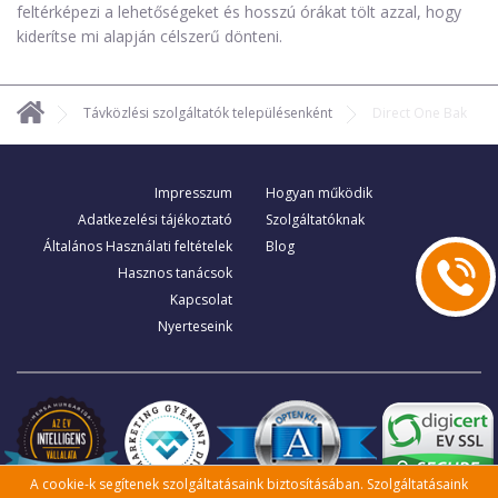
feltérképezi a lehetőségeket és hosszú órákat tölt azzal, hogy
kiderítse mi alapján célszerű dönteni.
Távközlési szolgáltatók településenként
Direct One Bak
Impresszum
Hogyan működik
Adatkezelési tájékoztató
Szolgáltatóknak
Általános Használati feltételek
Blog
Hasznos tanácsok
Kapcsolat
Nyerteseink
A cookie-k segítenek szolgáltatásaink biztosításában. Szolgáltatásaink