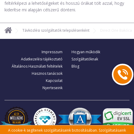
feltérképezi a lehetőségeket és hosszú órákat tölt azzal, hogy
kiderítse mi alapján célszerű dönteni.
Távközlési szolgáltatók településenként
Direct One Bakóca
Impresszum
Hogyan működik
Adatkezelési tájékoztató
Szolgáltatóknak
Általános Használati feltételek
Blog
Hasznos tanácsok
Kapcsolat
Nyerteseink
A cookie-k segítenek szolgáltatásaink biztosításában. Szolgáltatásaink