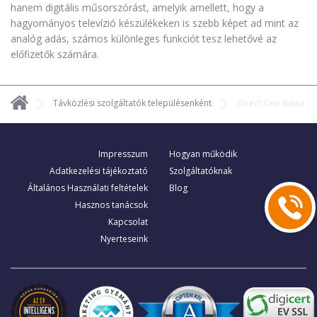
hanem digitális műsorszórást, amelyik amellett, hogy a
hagyományos televízió készülékeken is szebb képet ad mint az
analóg adás, számos különleges funkciót tesz lehetővé az
előfizetők számára.
Távközlési szolgáltatók településenként
Direct One Bajna
Impresszum
Hogyan működik
Adatkezelési tájékoztató
Szolgáltatóknak
Általános Használati feltételek
Blog
Hasznos tanácsok
Kapcsolat
Nyerteseink