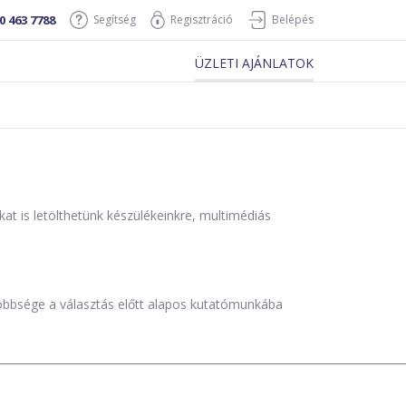
0 463 7788
Segítség
Regisztráció
Belépés
ÜZLETI AJÁNLATOK
is letölthetünk készülékeinkre, multimédiás
öbbsége a választás előtt alapos kutatómunkába