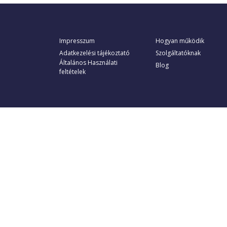
Impresszum
Hogyan működik
Adatkezelési tájékoztató
Szolgáltatóknak
Általános Használati
Blog
feltételek