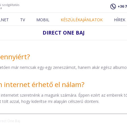
i szolgáltatás
+36 7
ja
LNET
TV
MOBIL
KÉSZÜLÉKAJÁNLATOK
HÍREK
DIRECT ONE BAJ
mennyiért?
etően már nemcsak egy-egy zeneszámot, hanem akár egész albumokat 
internet érhető el nálam?
 internetet szeretnénk a magunk számára. Éppen ezért az emberek t
tölt azzal, hogy kiderítse mi alapján célszerű dönteni.
irect One Baj