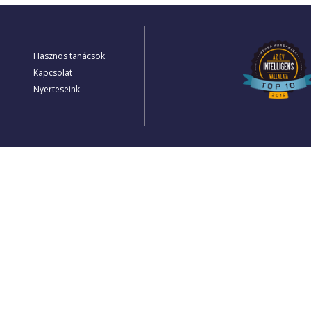
Hasznos tanácsok
Kapcsolat
Nyerteseink