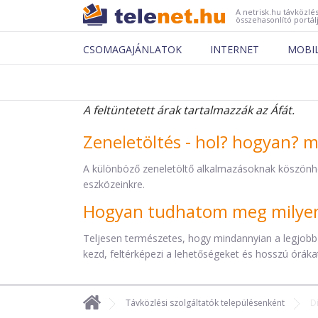
A netrisk.hu távközlés
összehasonlító portál
CSOMAGAJÁNLATOK
INTERNET
MOBI
A feltüntetett árak tartalmazzák az Áfát.
Zeneletöltés - hol? hogyan? 
A különböző zeneletöltő alkalmazásoknak köszönh
eszközeinkre.
Hogyan tudhatom meg milyen 
Teljesen természetes, hogy mindannyian a legjobb
kezd, feltérképezi a lehetőségeket és hosszú órákat 
Távközlési szolgáltatók településenként
D