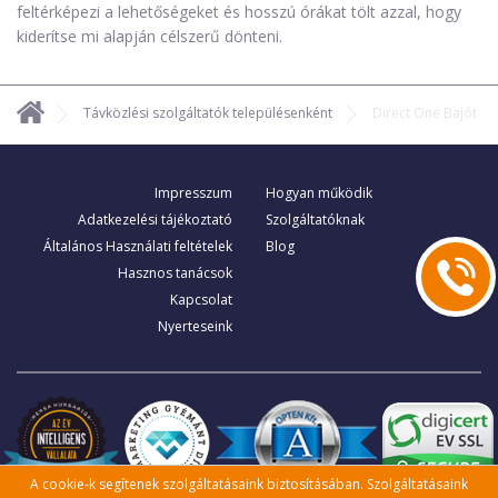
feltérképezi a lehetőségeket és hosszú órákat tölt azzal, hogy
kiderítse mi alapján célszerű dönteni.
Távközlési szolgáltatók településenként
Direct One Bajót
Impresszum
Hogyan működik
Adatkezelési tájékoztató
Szolgáltatóknak
Általános Használati feltételek
Blog
Hasznos tanácsok
Kapcsolat
Nyerteseink
A cookie-k segítenek szolgáltatásaink biztosításában. Szolgáltatásaink