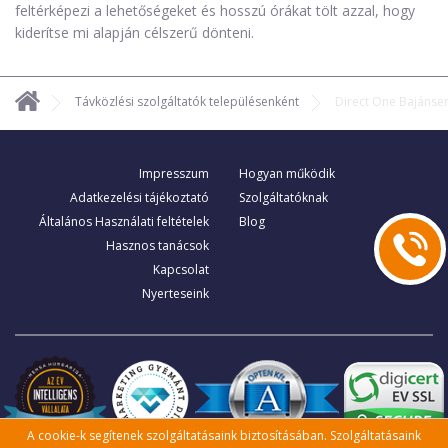
feltérképezi a lehetőségeket és hosszú órákat tölt azzal, hogy
kiderítse mi alapján célszerű dönteni.
Távközlési szolgáltatók településenként
Direct One Bajánse
Impresszum
Hogyan működik
Adatkezelési tájékoztató
Szolgáltatóknak
Általános Használati feltételek
Blog
Hasznos tanácsok
Kapcsolat
Nyerteseink
A cookie-k segítenek szolgáltatásaink biztosításában. Szolgáltatásaink