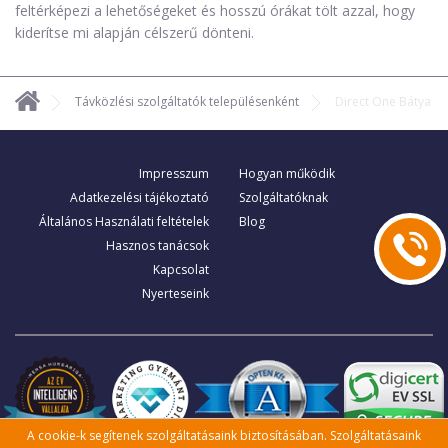
feltérképezi a lehetőségeket és hosszú órákat tölt azzal, hogy
kiderítse mi alapján célszerű dönteni.
Távközlési szolgáltatók településenként
Direct One Bátya
Impresszum
Hogyan működik
Adatkezelési tájékoztató
Szolgáltatóknak
Általános Használati feltételek
Blog
Hasznos tanácsok
Kapcsolat
Nyerteseink
A cookie-k segítenek szolgáltatásaink biztosításában. Szolgáltatásaink