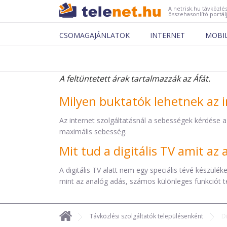
A netrisk.hu távközlés
összehasonlító portál
CSOMAGAJÁNLATOK
INTERNET
MOBI
A feltüntetett árak tartalmazzák az Áfát.
Milyen buktatók lehetnek az i
Az internet szolgáltatásnál a sebességek kérdése a
maximális sebesség.
Mit tud a digitális TV amit a
A digitális TV alatt nem egy speciális tévé készül
mint az analóg adás, számos különleges funkciót t
Távközlési szolgáltatók településenként
D