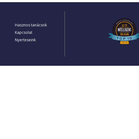
Hasznos tanácsok
Kapcsolat
Nyerteseink