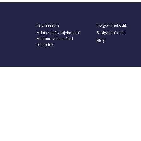
Impresszum
Hogyan működik
Adatkezelési tájékoztató
Szolgáltatóknak
Általános Használati
Blog
feltételek