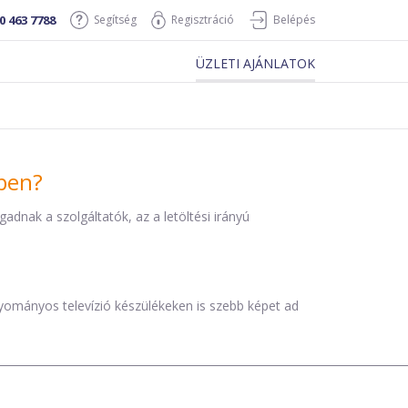
0 463 7788
Segítség
Regisztráció
Belépés
ÜZLETI AJÁNLATOK
iben?
dnak a szolgáltatók, az a letöltési irányú
agyományos televízió készülékeken is szebb képet ad