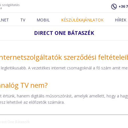
i szolgáltatás
+36 7
ja
LNET
TV
MOBIL
KÉSZÜLÉKAJÁNLATOK
HÍREK
DIRECT ONE BÁTASZÉK
nternetszolgáltatók szerződési feltétele
 legkritikusabb. A vezetékes internet csomagoknál a fő szám amit mega
z analóg TV nem?
éket értünk, hanem digitális műsorszórást, amelyik amellett, hogy a h
esz lehetővé az előfizetők számára.
irect One Bátaszék