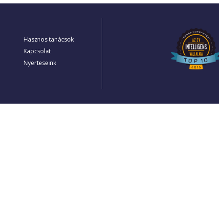
Hasznos tanácsok
Kapcsolat
Nyerteseink