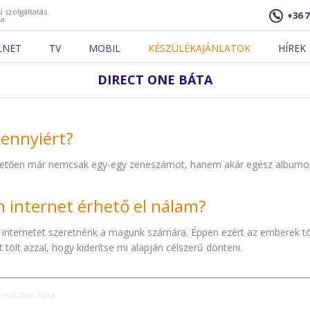
i szolgáltatás
+36 7
ja
LNET
TV
MOBIL
KÉSZÜLÉKAJÁNLATOK
HÍREK
DIRECT ONE BÁTA
mennyiért?
etően már nemcsak egy-egy zeneszámot, hanem akár egész albumokat 
internet érhető el nálam?
 internetet szeretnénk a magunk számára. Éppen ezért az emberek t
tölt azzal, hogy kiderítse mi alapján célszerű dönteni.
irect One Báta