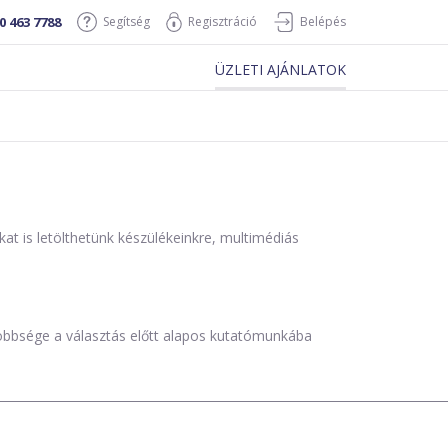
0 463 7788
Segítség
Regisztráció
Belépés
ÜZLETI AJÁNLATOK
is letölthetünk készülékeinkre, multimédiás
öbbsége a választás előtt alapos kutatómunkába