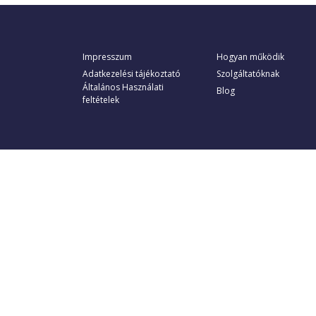
Impresszum
Hogyan működik
Adatkezelési tájékoztató
Szolgáltatóknak
Általános Használati
Blog
feltételek