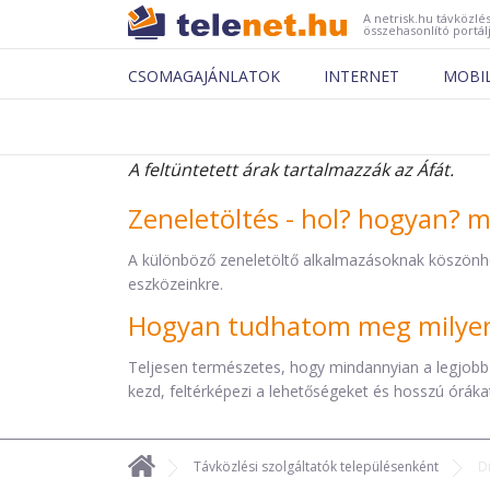
A netrisk.hu távközlés
összehasonlító portál
CSOMAGAJÁNLATOK
INTERNET
MOBI
A feltüntetett árak tartalmazzák az Áfát.
Zeneletöltés - hol? hogyan? 
A különböző zeneletöltő alkalmazásoknak köszönh
eszközeinkre.
Hogyan tudhatom meg milyen 
Teljesen természetes, hogy mindannyian a legjobb
kezd, feltérképezi a lehetőségeket és hosszú órákat 
Távközlési szolgáltatók településenként
D