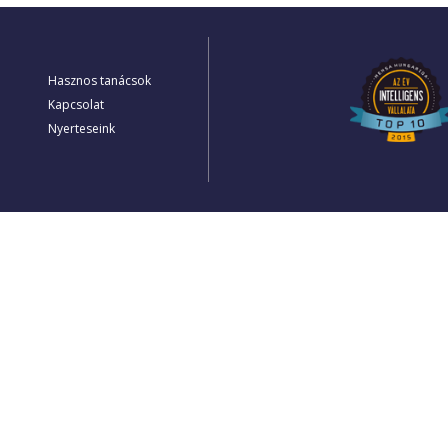
Hasznos tanácsok
Kapcsolat
Nyerteseink