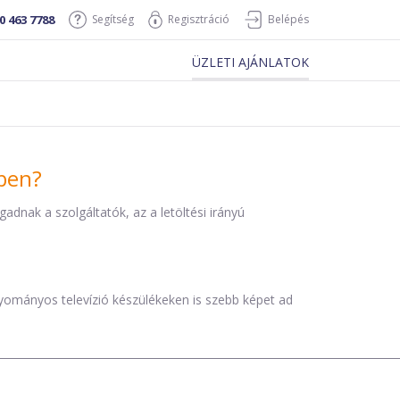
0 463 7788
Segítség
Regisztráció
Belépés
ÜZLETI AJÁNLATOK
iben?
dnak a szolgáltatók, az a letöltési irányú
agyományos televízió készülékeken is szebb képet ad