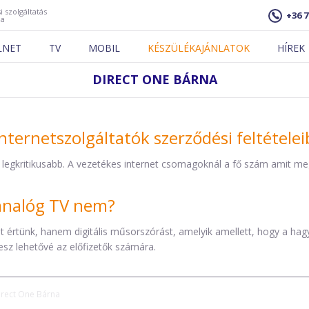
i szolgáltatás
+36 7
ja
LNET
TV
MOBIL
KÉSZÜLÉKAJÁNLATOK
HÍREK
DIRECT ONE BÁRNA
nternetszolgáltatók szerződési feltétele
 legkritikusabb. A vezetékes internet csomagoknál a fő szám amit mega
z analóg TV nem?
éket értünk, hanem digitális műsorszórást, amelyik amellett, hogy a h
esz lehetővé az előfizetők számára.
irect One Bárna