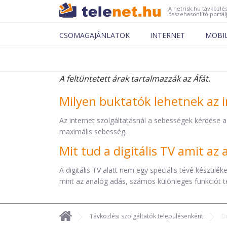
A netrisk.hu távközlés
összehasonlító portál
CSOMAGAJÁNLATOK
INTERNET
MOBI
A feltüntetett árak tartalmazzák az Áfát.
Milyen buktatók lehetnek az i
Az internet szolgáltatásnál a sebességek kérdése a
maximális sebesség.
Mit tud a digitális TV amit a
A digitális TV alatt nem egy speciális tévé készül
mint az analóg adás, számos különleges funkciót t
Távközlési szolgáltatók településenként
D