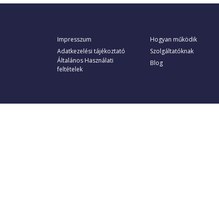
Impresszum
Hogyan működik
Adatkezelési tájékoztató
Szolgáltatóknak
Általános Használati
Blog
feltételek