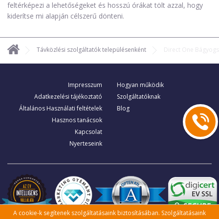
feltérképezi a lehetőségeket és hosszú órákat tölt azzal, hogy
kiderítse mi alapján célszerű dönteni.
Távközlési szolgáltatók településenként
Direct One Bágyogs
Impresszum
Hogyan működik
Adatkezelési tájékoztató
Szolgáltatóknak
Általános Használati feltételek
Blog
Hasznos tanácsok
Kapcsolat
Nyerteseink
A cookie-k segítenek szolgáltatásaink biztosításában. Szolgáltatásaink