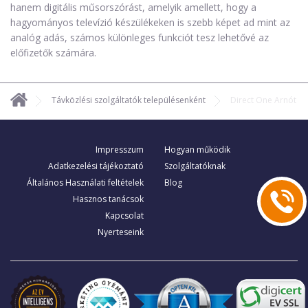
hanem digitális műsorszórást, amelyik amellett, hogy a
hagyományos televízió készülékeken is szebb képet ad mint az
analóg adás, számos különleges funkciót tesz lehetővé az
előfizetők számára.
Távközlési szolgáltatók településenként
Direct One Arnót
Impresszum
Hogyan működik
Adatkezelési tájékoztató
Szolgáltatóknak
Általános Használati feltételek
Blog
Hasznos tanácsok
Kapcsolat
Nyerteseink