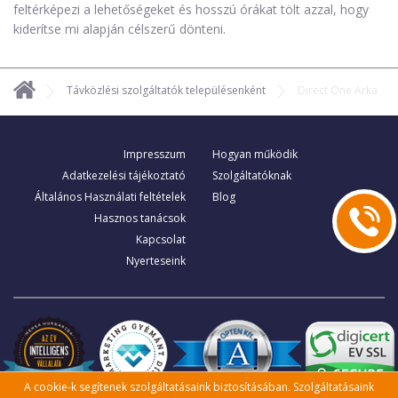
feltérképezi a lehetőségeket és hosszú órákat tölt azzal, hogy
kiderítse mi alapján célszerű dönteni.
Távközlési szolgáltatók településenként
Direct One Arka
Impresszum
Hogyan működik
Adatkezelési tájékoztató
Szolgáltatóknak
Általános Használati feltételek
Blog
Hasznos tanácsok
Kapcsolat
Nyerteseink
A cookie-k segítenek szolgáltatásaink biztosításában. Szolgáltatásaink