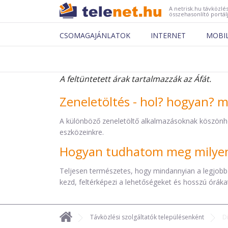
A netrisk.hu távközlés
összehasonlító portál
CSOMAGAJÁNLATOK
INTERNET
MOBI
A feltüntetett árak tartalmazzák az Áfát.
Zeneletöltés - hol? hogyan? 
A különböző zeneletöltő alkalmazásoknak köszönh
eszközeinkre.
Hogyan tudhatom meg milyen 
Teljesen természetes, hogy mindannyian a legjobb
kezd, feltérképezi a lehetőségeket és hosszú órákat 
Távközlési szolgáltatók településenként
D