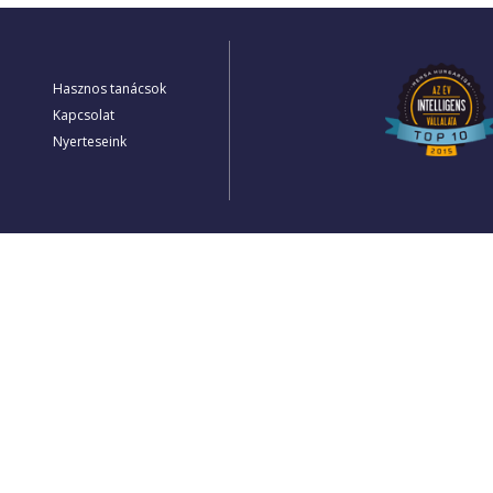
Hasznos tanácsok
Kapcsolat
Nyerteseink