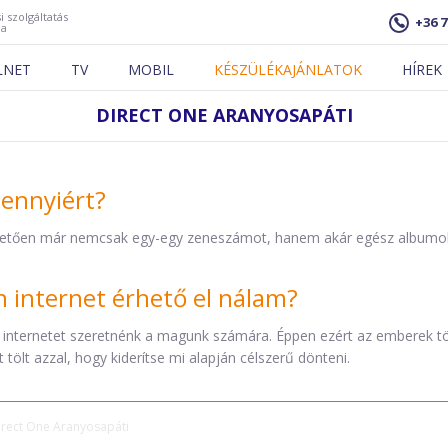
i szolgáltatás
+36 7
ja
LNET
TV
MOBIL
KÉSZÜLÉKAJÁNLATOK
HÍREK
DIRECT ONE ARANYOSAPÁTI
mennyiért?
etően már nemcsak egy-egy zeneszámot, hanem akár egész albumokat 
internet érhető el nálam?
 internetet szeretnénk a magunk számára. Éppen ezért az emberek t
tölt azzal, hogy kiderítse mi alapján célszerű dönteni.
irect One Aranyosapáti