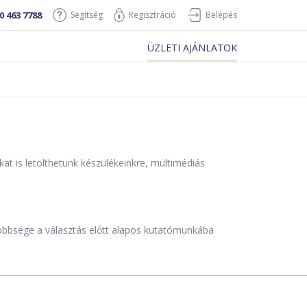
0 463 7788
Segítség
Regisztráció
Belépés
ÜZLETI AJÁNLATOK
is letölthetünk készülékeinkre, multimédiás
öbbsége a választás előtt alapos kutatómunkába