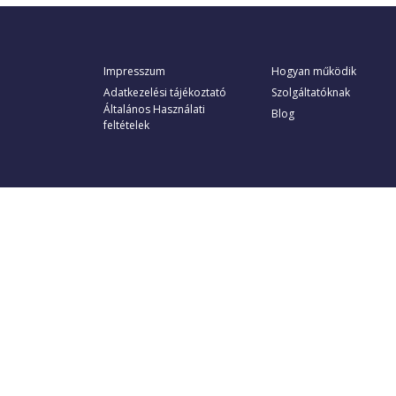
Impresszum
Hogyan működik
Adatkezelési tájékoztató
Szolgáltatóknak
Általános Használati
Blog
feltételek