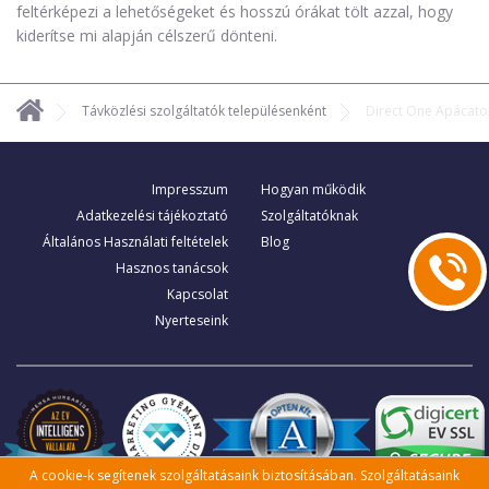
feltérképezi a lehetőségeket és hosszú órákat tölt azzal, hogy
kiderítse mi alapján célszerű dönteni.
Távközlési szolgáltatók településenként
Direct One Apácato
Impresszum
Hogyan működik
Adatkezelési tájékoztató
Szolgáltatóknak
Általános Használati feltételek
Blog
Hasznos tanácsok
Kapcsolat
Nyerteseink
A cookie-k segítenek szolgáltatásaink biztosításában. Szolgáltatásaink