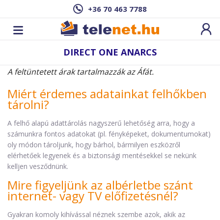
+36 70 463 7788
DIRECT ONE ANARCS
A feltüntetett árak tartalmazzák az Áfát.
Miért érdemes adatainkat felhőkben
tárolni?
A felhő alapú adattárolás nagyszerű lehetőség arra, hogy a
számunkra fontos adatokat (pl. fényképeket, dokumentumokat)
oly módon tároljunk, hogy bárhol, bármilyen eszközről
elérhetőek legyenek és a biztonsági mentésekkel se nekünk
kelljen vesződnünk.
Mire figyeljünk az albérletbe szánt
internet- vagy TV előfizetésnél?
Gyakran komoly kihívással néznek szembe azok, akik az