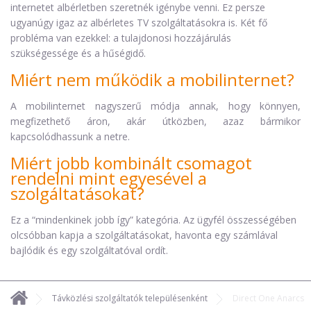
internetet albérletben szeretnék igénybe venni. Ez persze
ugyanúgy igaz az albérletes TV szolgáltatásokra is. Két fő
probléma van ezekkel: a tulajdonosi hozzájárulás
szükségessége és a hűségidő.
Miért nem működik a mobilinternet?
A mobilinternet nagyszerű módja annak, hogy könnyen,
megfizethető áron, akár útközben, azaz bármikor
kapcsolódhassunk a netre.
Miért jobb kombinált csomagot
rendelni mint egyesével a
szolgáltatásokat?
Ez a “mindenkinek jobb így” kategória. Az ügyfél összességében
olcsóbban kapja a szolgáltatásokat, havonta egy számlával
bajlódik és egy szolgáltatóval ordít.
Távközlési szolgáltatók településenként
Direct One Anarcs