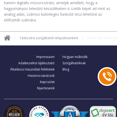
hanem digitális műsorszórást, amelyik amellett, hogy a
hagyományos televízió készülékeken is szebb képet ad mint az
analóg adás, számos különleges funkciót tesz lehetővé az
előfizetők számára.
Távközlési szolgáltatók településenként
Direct One Alsózso
Impresszum
Hogyan működik
Adatkezelési tájékoztató
Szolgáltatóknak
Általános Használati feltételek
Blog
Hasznos tanácsok
Kapcsolat
Nyerteseink