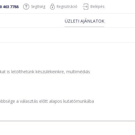
0 463 7788
Segítség
Regisztráció
Belépés
ÜZLETI AJÁNLATOK
is letölthetünk készülékeinkre, multimédiás
öbbsége a választás előtt alapos kutatómunkába