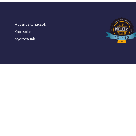
Hasznos tanácsok
Kapcsolat
Nyerteseink