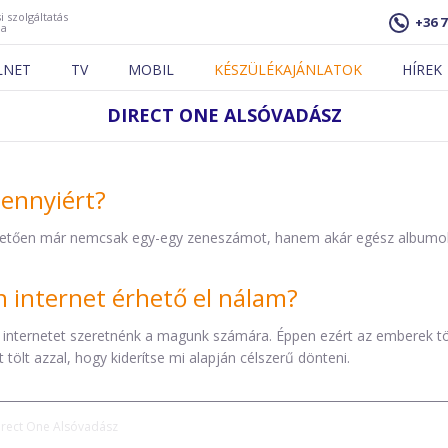
i szolgáltatás
+36 7
ja
LNET
TV
MOBIL
KÉSZÜLÉKAJÁNLATOK
HÍREK
DIRECT ONE ALSÓVADÁSZ
mennyiért?
etően már nemcsak egy-egy zeneszámot, hanem akár egész albumokat 
internet érhető el nálam?
 internetet szeretnénk a magunk számára. Éppen ezért az emberek t
tölt azzal, hogy kiderítse mi alapján célszerű dönteni.
irect One Alsóvadász