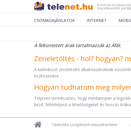
A netrisk.hu távközlés
összehasonlító portál
CSOMAGAJÁNLATOK
INTERNET
MOBI
A feltüntetett árak tartalmazzák az Áfát.
Zeneletöltés - hol? hogyan? 
A különböző zeneletöltő alkalmazásoknak köszönh
eszközeinkre.
Hogyan tudhatom meg milyen 
Teljesen természetes, hogy mindannyian a legjobb
kezd, feltérképezi a lehetőségeket és hosszú órákat 
Távközlési szolgáltatók településenként
D