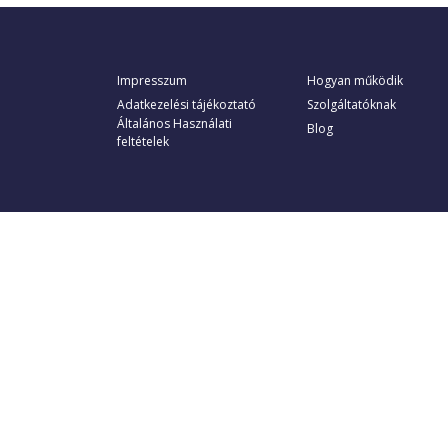
Impresszum
Hogyan működik
Adatkezelési tájékoztató
Szolgáltatóknak
Általános Használati
Blog
feltételek