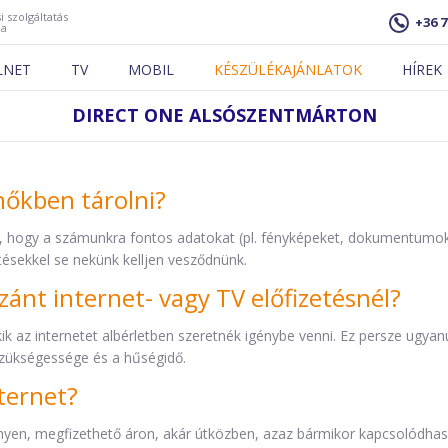
i szolgáltatás
+36 7
ja
LNET
TV
MOBIL
KÉSZÜLÉKAJÁNLATOK
HÍREK
DIRECT ONE ALSÓSZENTMÁRTON
hőkben tárolni?
a, hogy a számunkra fontos adatokat (pl. fényképeket, dokumentumok
tésekkel se nekünk kelljen vesződnünk.
szánt internet- vagy TV előfizetésnél?
 az internetet albérletben szeretnék igénybe venni. Ez persze ugyanúg
szükségessége és a hűségidő.
ternet?
yen, megfizethető áron, akár útközben, azaz bármikor kapcsolódhas