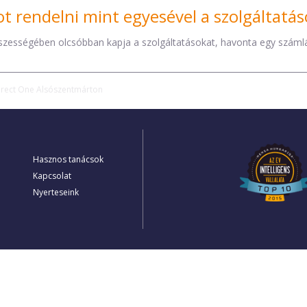
t rendelni mint egyesével a szolgáltatás
sszességében olcsóbban kapja a szolgáltatásokat, havonta egy számláv
irect One Alsószentmárton
Hasznos tanácsok
Kapcsolat
Nyerteseink