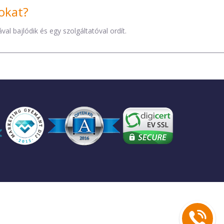
okat?
al bajlódik és egy szolgáltatóval ordít.