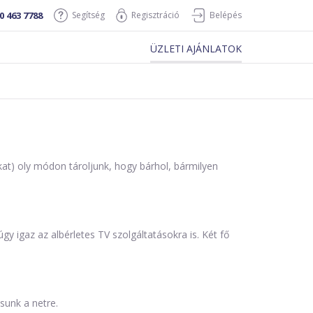
0 463 7788
Segítség
Regisztráció
Belépés
ÜZLETI AJÁNLATOK
at) oly módon tároljunk, hogy bárhol, bármilyen
y igaz az albérletes TV szolgáltatásokra is. Két fő
sunk a netre.