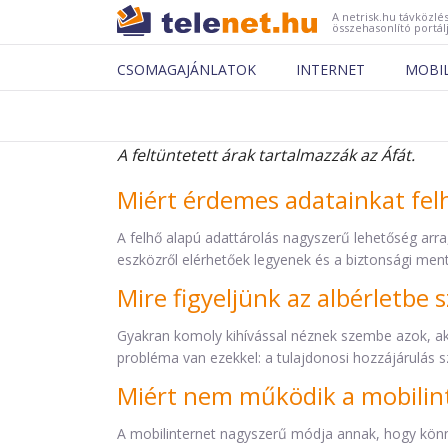
A netrisk.hu távközlés
összehasonlító portál
CSOMAGAJÁNLATOK
INTERNET
MOBI
A feltüntetett árak tartalmazzák az Áfát.
Miért érdemes adatainkat fel
A felhő alapú adattárolás nagyszerű lehetőség arr
eszközről elérhetőek legyenek és a biztonsági men
Mire figyeljünk az albérletbe 
Gyakran komoly kihívással néznek szembe azok, akik
probléma van ezekkel: a tulajdonosi hozzájárulás 
Miért nem működik a mobilin
A mobilinternet nagyszerű módja annak, hogy könn