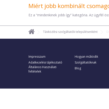
Miért jobb kombinált csomago
Ez a “mindenkinek jobb így” kategória. Az ügyfél ö
Távközlési szolgáltatók településenként
D
Impresszum
Hogyan működik
Adatkezelési tájékoztató
Szolgáltatóknak
Általános Használati
Blog
feltételek