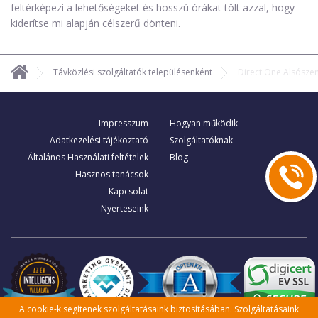
feltérképezi a lehetőségeket és hosszú órákat tölt azzal, hogy
kiderítse mi alapján célszerű dönteni.
Távközlési szolgáltatók településenként
Direct One Alsósze
Impresszum
Hogyan működik
Adatkezelési tájékoztató
Szolgáltatóknak
Általános Használati feltételek
Blog
Hasznos tanácsok
Kapcsolat
Nyerteseink
A cookie-k segítenek szolgáltatásaink biztosításában. Szolgáltatásaink