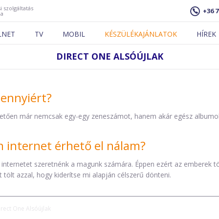
i szolgáltatás
+36 7
ja
LNET
TV
MOBIL
KÉSZÜLÉKAJÁNLATOK
HÍREK
DIRECT ONE ALSÓÚJLAK
mennyiért?
etően már nemcsak egy-egy zeneszámot, hanem akár egész albumokat 
internet érhető el nálam?
 internetet szeretnénk a magunk számára. Éppen ezért az emberek t
tölt azzal, hogy kiderítse mi alapján célszerű dönteni.
irect One Alsóújlak