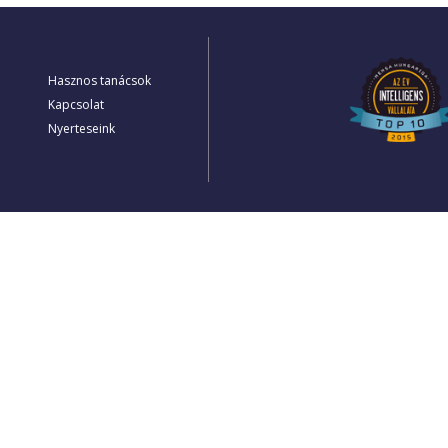
Hasznos tanácsok
Kapcsolat
Nyerteseink