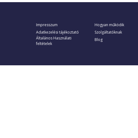
Impresszum
Hogyan működik
Adatkezelési tájékoztató
Szolgáltatóknak
Általános Használati
Blog
feltételek