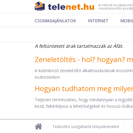
A netrisk.hu távközlés
összehasonlító portál
CSOMAGAJÁNLATOK
INTERNET
MOBI
A feltüntetett árak tartalmazzák az Áfát.
Zeneletöltés - hol? hogyan? 
A különböző zeneletöltő alkalmazásoknak köszönh
eszközeinkre.
Hogyan tudhatom meg milyen 
Teljesen természetes, hogy mindannyian a legjobb
kezd, feltérképezi a lehetőségeket és hosszú órákat 
Távközlési szolgáltatók településenként
D