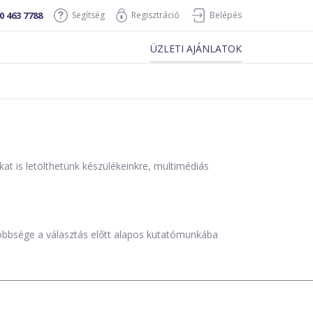
0 463 7788
Segítség
Regisztráció
Belépés
ÜZLETI AJÁNLATOK
is letölthetünk készülékeinkre, multimédiás
öbbsége a választás előtt alapos kutatómunkába